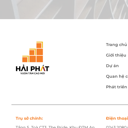
Trang chủ
Giới thiệu
Dự án
Quan hệ c
Phát triể
Trụ sở chính:
Điện thoại
Tầng 5, Toà CT3, The Pride, Khu ĐTM An
0243.2080