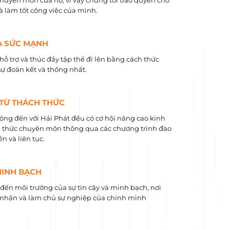
chuyên môn của họ, vì vậy chúng tôi trao quyền cho
và làm tốt công việc của mình.
À SỨC MẠNH
hỗ trợ và thúc đẩy tập thể đi lên bằng cách thức
sự đoàn kết và thống nhất.
 TỪ THÁCH THỨC
ộng đến với Hải Phát đều có cơ hội nâng cao kinh
 ​​thức chuyên môn thông qua các chương trình đào
n và liên tục.
MINH BẠCH
ến môi trường của sự tin cậy và minh bạch, nơi
nhận và làm chủ sự nghiệp của chính mình