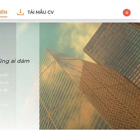
IỂN
TẢI MẪU CV
hững ai dám