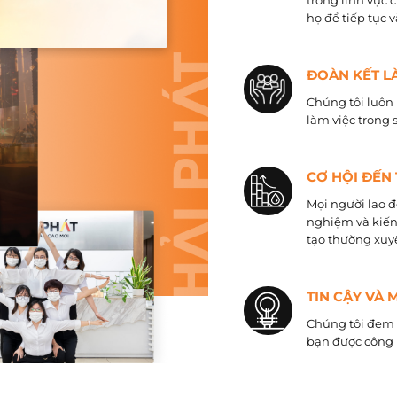
trong lĩnh vực 
họ để tiếp tục 
ĐOÀN KẾT L
Chúng tôi luôn 
làm việc trong 
CƠ HỘI ĐẾN
Mọi người lao đ
nghiệm và kiến
tạo thường xuyê
TIN CẬY VÀ 
Chúng tôi đem đ
bạn được công 