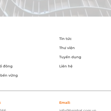
Tin tức
Thư viện
Tuyển dụng
ổ đông
Liên hệ
n bền vững
:
Email:
.666
info@haiphat.com.vn