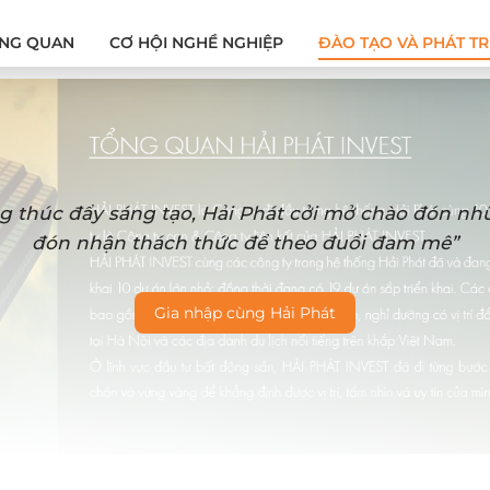
NG QUAN
CƠ HỘI NGHỀ NGHIỆP
ĐÀO TẠO VÀ PHÁT TR
g thúc đẩy sáng tạo, Hải Phát cởi mở chào đón n
đón nhận thách thức để theo đuổi đam mê”
Gia nhập cùng Hải Phát