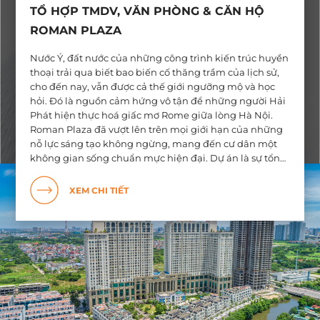
TỔ HỢP TMDV, VĂN PHÒNG & CĂN HỘ
ROMAN PLAZA
Nước Ý, đất nước của những công trình kiến trúc huyền
thoại trải qua biết bao biến cố thăng trầm của lịch sử,
cho đến nay, vẫn được cả thế giới ngưỡng mộ và học
hỏi. Đó là nguồn cảm hứng vô tận để những người Hải
Phát hiện thực hoá giấc mơ Rome giữa lòng Hà Nội.
Roman Plaza đã vượt lên trên mọi giới hạn của những
nỗ lực sáng tạo không ngừng, mang đến cư dân một
không gian sống chuẩn mực hiện đại. Dự án là sự tổng
hoà đầy tinh tế của kiến trúc Italia huyền thoại và
không gian thiên nhiên thanh bình, khoáng đạt. Năm
XEM CHI TIẾT
2019, Roman Plaza vinh dự nhận giải thưởng Ứng dụng
năng lượng môi trường xanh và thu hút dòng tiền,
đồng thời được vinh danh là dự án khu đô thị và nhà ở
tiềm năng nhất Thủ Đô.