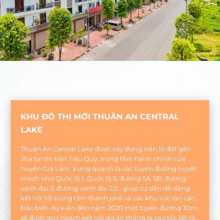
KHU ĐÔ THỊ MỚI THUẬN AN CENTRAL
LAKE
Thuận An Central Lake được xây dựng trên lô đất gần
2ha tại thị trấn Trâu Quỳ, trung tâm hành chính của
huyện Gia Lâm. Xung quanh là các tuyến đường huyết
mạch như Quốc lộ 1, Quốc lộ 5, đường 5A, 5B, đường
vành đai 3, đường vành đai 2,5… giúp cư dân dễ dàng
kết nối tới trung tâm thành phố và các khu vực lân cận.
Đặc biệt, dự kiến đến năm 2020 một tuyến đường 30m
sẽ được quy hoạch kết nối dự án thẳng ra cao tốc 5B và