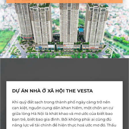
hộ cao cấp cùng không gian thương mại, dịch vụ và
giải trí, bao gồm trung tâm thương mại, văn phòng,
nhà hàng, siêu thị…
DỰ ÁN NHÀ Ở XÃ HỘI THE VESTA
Khi quỹ đất sạch trong thành phố ngày càng trở nên
cạn kiệt, nguồn cung dần khan hiếm, một chốn an cư
giữa lòng Hà Nội là khát khao và mơ ước của biết bao
bạn trẻ, biết bao gia đình. Bởi không phải ai cũng đủ
năng lực về tài chính để hiện thực hoá ước mơ đó. Thấu