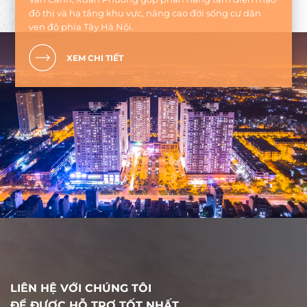
đô thị và hạ tầng khu vực, nâng cao đời sống cư dân
ven đô phía Tây Hà Nội.
XEM CHI TIẾT
LIÊN HỆ VỚI CHÚNG TÔI
ĐỂ ĐƯỢC HỖ TRỢ TỐT NHẤT