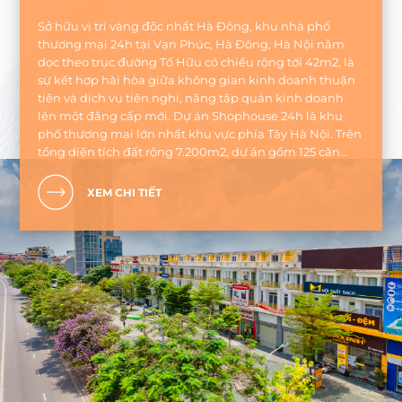
Sở hữu vị trí vàng độc nhất Hà Đông, khu nhà phố
thương mại 24h tại Vạn Phúc, Hà Đông, Hà Nội nằm
dọc theo trục đường Tố Hữu có chiều rộng tới 42m2, là
sự kết hợp hài hòa giữa không gian kinh doanh thuận
tiện và dịch vụ tiện nghi, nâng tập quán kinh doanh
lên một đẳng cấp mới. Dự án Shophouse 24h là khu
phố thương mại lớn nhất khu vực phía Tây Hà Nội. Trên
tổng diện tích đất rộng 7.200m2, dự án gồm 125 căn
shophouse có diện tích từ 50 – 60m2 mỗi căn với 3 tầng
nổi, 1 tầng lửng. 1 tầng tum và 1 tầng hầm hướng trực
XEM CHI TIẾT
diện ra mặt đường Tố Hữu rộng đến 42m.