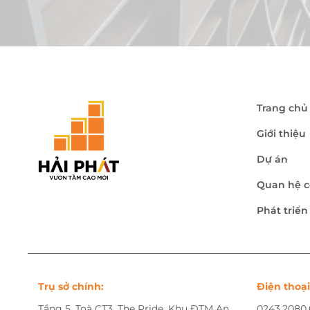
Trang chủ
Giới thiệu
Dự án
Quan hệ c
Phát triể
Trụ sở chính:
Điện thoại
Tầng 5, Toà CT3, The Pride, Khu ĐTM An
0243.2080