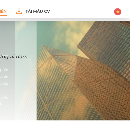
IỂN
TẢI MẪU CV
hững ai dám