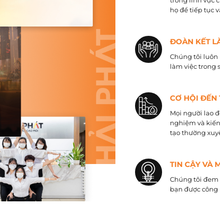
trong lĩnh vực 
họ để tiếp tục 
ĐOÀN KẾT L
Chúng tôi luôn 
làm việc trong 
CƠ HỘI ĐẾN
Mọi người lao đ
nghiệm và kiến
tạo thường xuyê
TIN CẬY VÀ 
Chúng tôi đem đ
bạn được công 