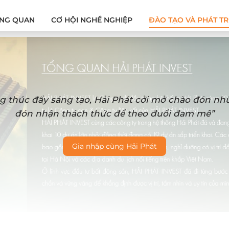
NG QUAN
CƠ HỘI NGHỀ NGHIỆP
ĐÀO TẠO VÀ PHÁT TR
g thúc đẩy sáng tạo, Hải Phát cởi mở chào đón n
đón nhận thách thức để theo đuổi đam mê”
Gia nhập cùng Hải Phát