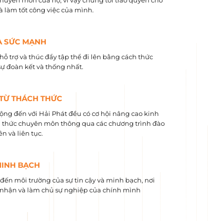
chuyên môn của họ, vì vậy chúng tôi trao quyền cho
và làm tốt công việc của mình.
À SỨC MẠNH
hỗ trợ và thúc đẩy tập thể đi lên bằng cách thức
sự đoàn kết và thống nhất.
 TỪ THÁCH THỨC
ộng đến với Hải Phát đều có cơ hội nâng cao kinh
 ​​thức chuyên môn thông qua các chương trình đào
n và liên tục.
MINH BẠCH
ến môi trường của sự tin cậy và minh bạch, nơi
nhận và làm chủ sự nghiệp của chính mình