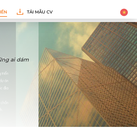
IỂN
TẢI MẪU CV
hững ai dám