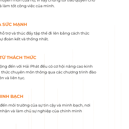
chuyên môn của họ, vì vậy chúng tôi trao quyền cho
và làm tốt công việc của mình.
À SỨC MẠNH
hỗ trợ và thúc đẩy tập thể đi lên bằng cách thức
sự đoàn kết và thống nhất.
 TỪ THÁCH THỨC
ộng đến với Hải Phát đều có cơ hội nâng cao kinh
 ​​thức chuyên môn thông qua các chương trình đào
n và liên tục.
MINH BẠCH
ến môi trường của sự tin cậy và minh bạch, nơi
nhận và làm chủ sự nghiệp của chính mình