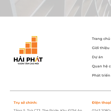
Trang chủ
Giới thiệu
Dự án
Quan hệ c
Phát triể
Trụ sở chính:
Điện thoại
Tầng 5, Toà CT3, The Pride, Khu ĐTM An
0243.2080