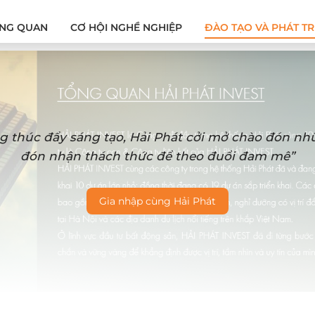
NG QUAN
CƠ HỘI NGHỀ NGHIỆP
ĐÀO TẠO VÀ PHÁT TR
g thúc đẩy sáng tạo, Hải Phát cởi mở chào đón n
đón nhận thách thức để theo đuổi đam mê”
Gia nhập cùng Hải Phát