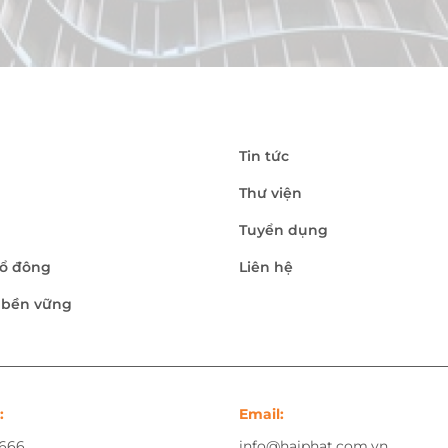
Tin tức
Thư viện
Tuyển dụng
ổ đông
Liên hệ
n bền vững
:
Email:
.666
info@haiphat.com.vn