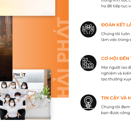
trong lĩnh vực 
họ để tiếp tục 
ĐOÀN KẾT L
Chúng tôi luôn 
làm việc trong 
CƠ HỘI ĐẾN
Mọi người lao đ
nghiệm và kiến
tạo thường xuyê
TIN CẬY VÀ 
Chúng tôi đem đ
bạn được công 