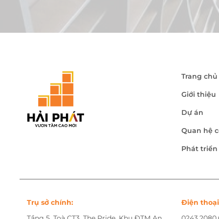
Trang chủ
Giới thiệu
Dự án
Quan hệ c
Phát triể
Trụ sở chính:
Điện thoại
Tầng 5, Toà CT3, The Pride, Khu ĐTM An
0243.2080