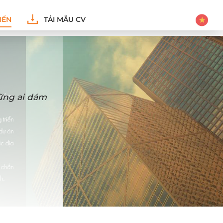
IỂN
TẢI MẪU CV
hững ai dám