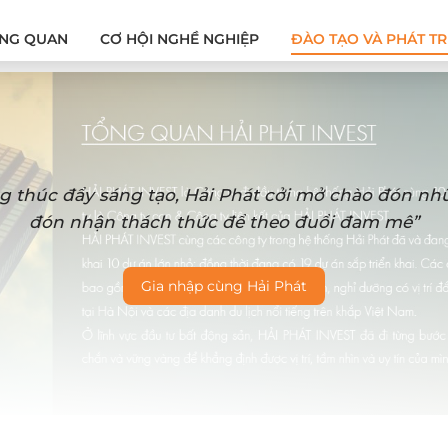
NG QUAN
CƠ HỘI NGHỀ NGHIỆP
ĐÀO TẠO VÀ PHÁT TR
g thúc đẩy sáng tạo, Hải Phát cởi mở chào đón n
đón nhận thách thức để theo đuổi đam mê”
Gia nhập cùng Hải Phát