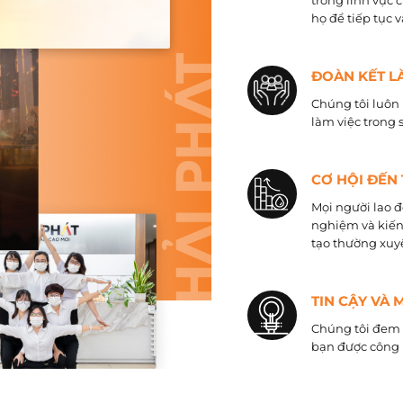
trong lĩnh vực 
họ để tiếp tục 
ĐOÀN KẾT L
Chúng tôi luôn 
làm việc trong 
CƠ HỘI ĐẾN
Mọi người lao đ
nghiệm và kiến
tạo thường xuyê
TIN CẬY VÀ 
Chúng tôi đem đ
bạn được công 