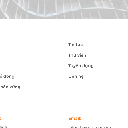
Tin tức
Thư viện
Tuyển dụng
ổ đông
Liên hệ
n bền vững
:
Email:
.666
info@haiphat.com.vn