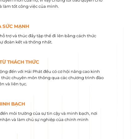
chuyên môn của họ, vì vậy chúng tôi trao quyền cho
và làm tốt công việc của mình.
À SỨC MẠNH
hỗ trợ và thúc đẩy tập thể đi lên bằng cách thức
sự đoàn kết và thống nhất.
 TỪ THÁCH THỨC
ộng đến với Hải Phát đều có cơ hội nâng cao kinh
 ​​thức chuyên môn thông qua các chương trình đào
n và liên tục.
MINH BẠCH
ến môi trường của sự tin cậy và minh bạch, nơi
nhận và làm chủ sự nghiệp của chính mình