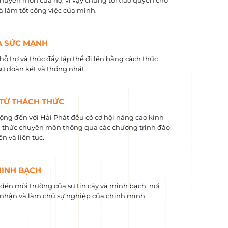
chuyên môn của họ, vì vậy chúng tôi trao quyền cho
và làm tốt công việc của mình.
À SỨC MẠNH
hỗ trợ và thúc đẩy tập thể đi lên bằng cách thức
sự đoàn kết và thống nhất.
 TỪ THÁCH THỨC
ộng đến với Hải Phát đều có cơ hội nâng cao kinh
 ​​thức chuyên môn thông qua các chương trình đào
n và liên tục.
MINH BẠCH
ến môi trường của sự tin cậy và minh bạch, nơi
nhận và làm chủ sự nghiệp của chính mình