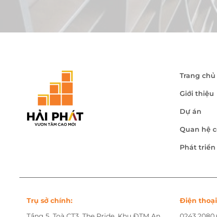
Trang chủ
Giới thiệu
Dự án
Quan hệ c
Phát triể
Trụ sở chính:
Điện thoại
Tầng 5, Toà CT3, The Pride, Khu ĐTM An
0243.2080