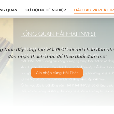
NG QUAN
CƠ HỘI NGHỀ NGHIỆP
ĐÀO TẠO VÀ PHÁT TR
g thúc đẩy sáng tạo, Hải Phát cởi mở chào đón n
đón nhận thách thức để theo đuổi đam mê”
Gia nhập cùng Hải Phát