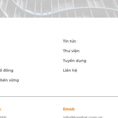
Tin tức
Thư viện
Tuyển dụng
ổ đông
Liên hệ
n bền vững
:
Email:
.666
info@haiphat.com.vn