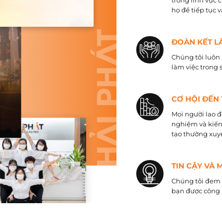
trong lĩnh vực 
họ để tiếp tục 
ĐOÀN KẾT L
Chúng tôi luôn 
làm việc trong 
CƠ HỘI ĐẾN
Mọi người lao đ
nghiệm và kiến
tạo thường xuyê
TIN CẬY VÀ 
Chúng tôi đem đ
bạn được công 