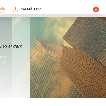
IỂN
TẢI MẪU CV
hững ai dám