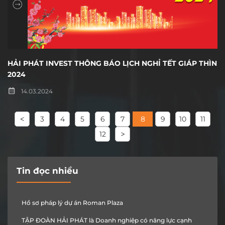
HẢI PHÁT INVEST THÔNG BÁO LỊCH NGHỈ TẾT GIÁP THÌN
2024
14.03.2024
3
4
5
6
7
8
9
10
11
12
Tin đọc nhiều
Hồ sơ pháp lý dự án Roman Plaza
TẬP ĐOÀN HẢI PHÁT là Doanh nghiệp có năng lực cạnh