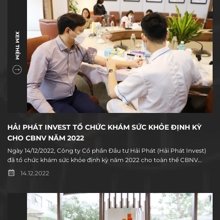
XEM THÊM
HẢI PHÁT INVEST TỔ CHỨC KHÁM SỨC KHỎE ĐỊNH KỲ
CHO CBNV NĂM 2022
Ngày 14/12/2022, Công ty Cổ phần Đầu tư Hải Phát (Hải Phát Invest)
đã tổ chức khám sức khỏe định kỳ năm 2022 cho toàn thể CBNV
nhằm phát hiện sớm và ngăn ngừa bệnh tật qua đó đảm bảo sức
14.12.2022
khỏe cho người lao động.