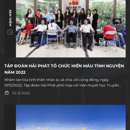
XEM THÊM
TẬP ĐOÀN HẢI PHÁT TỔ CHỨC HIẾN MÁU TÌNH NGUYỆN
NĂM 2022
Nhằm lan tỏa tinh thần nhân ái, sẻ chia với cộng đồng, ngày
01/12/2022, Tập đoàn Hải Phát phối hợp với Viện Huyết học Truyền
máu Trung ương tổ chức chương trình hiến máu tình nguyện cho
02.12.2022
CBNV tại trụ sở Tập đoàn Hải Phát với thông điệp “Một giọt máu cho
đi - Một cuộc đời ở lại”.