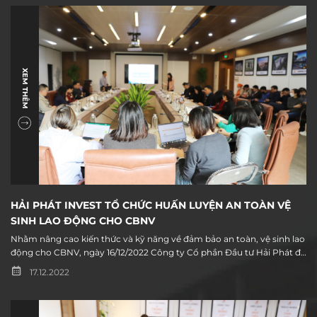
XEM THÊM
HẢI PHÁT INVEST TỔ CHỨC HUẤN LUYỆN AN TOÀN VỆ
SINH LAO ĐỘNG CHO CBNV
Nhằm nâng cao kiến thức và kỹ năng về đảm bảo an toàn, vệ sinh lao
động cho CBNV, ngày 16/12/2022 Công ty Cổ phần Đầu tư Hải Phát đã
phối hợp với Trung tâm Kiểm định KTAT tổ chức huấn luyện an toàn
17.12.2022
vệ sinh lao động cho toàn thể cán bộ nhân viên.