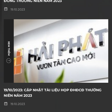
ĐÔNG THƯỜNG NIÊN NĂM 2023
19.10.2023
XEM THÊM
19/10/2023: CẬP NHẬT TÀI LIỆU HỌP ĐHĐCĐ THƯỜNG
NIÊN NĂM 2023
19.10.2023