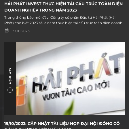
HẢI PHÁT INVEST THỰC HIỆN TÁI CẤU TRÚC TOÀN DIỆN
DOANH NGHIỆP TRONG NĂM 2023
Trong thông báo mới đây, Công ty cổ phần Đầu tư Hải Phát (Hải
Phát) cho biết 2023 sẽ là năm thực hiện tái cấu trúc toàn diện doanh
nghiệp, tái cấu trúc tỷ lệ sở hữu tại các công ty con, công ty liên kết.
23.10.2023
Đồng thời sắp xếp lại mô hình tổ chức cho phù hợp với tình hình thực
tế.
XEM THÊM
19/10/2023: CẬP NHẬT TÀI LIỆU HỌP ĐẠI HỘI ĐỒNG CỔ