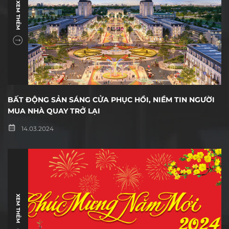
XEM THÊM
BẤT ĐỘNG SẢN SÁNG CỬA PHỤC HỒI, NIỀM TIN NGƯỜI
MUA NHÀ QUAY TRỞ LẠI
14.03.2024
XEM THÊM