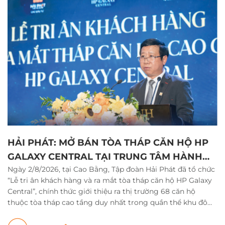
HẢI PHÁT: MỞ BÁN TÒA THÁP CĂN HỘ HP
GALAXY CENTRAL TẠI TRUNG TÂM HÀNH
Ngày 2/8/2026, tại Cao Bằng, Tập đoàn Hải Phát đã tổ chức
CHÍNH MỚI TỈNH CAO BẰNG
“Lễ tri ân khách hàng và ra mắt tòa tháp căn hộ HP Galaxy
Central”, chính thức giới thiệu ra thị trường 68 căn hộ
thuộc tòa tháp cao tầng duy nhất trong quần thể khu đô
thị HP Galaxy Cao Bằng.