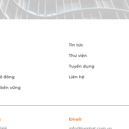
Tin tức
Thư viện
Tuyển dụng
ổ đông
Liên hệ
n bền vững
:
Email:
.666
info@haiphat.com.vn