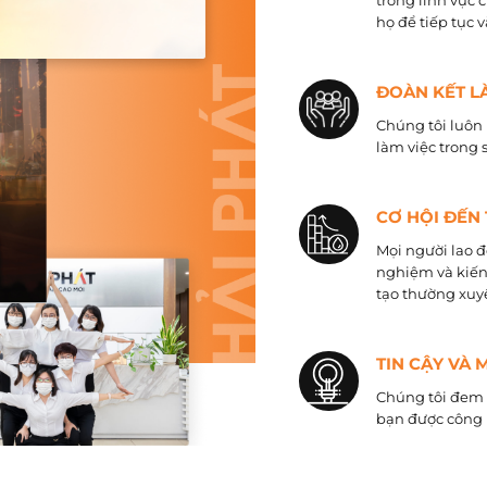
trong lĩnh vực 
họ để tiếp tục 
ĐOÀN KẾT L
Chúng tôi luôn 
làm việc trong 
CƠ HỘI ĐẾN
Mọi người lao đ
nghiệm và kiến
tạo thường xuyê
TIN CẬY VÀ 
Chúng tôi đem đ
bạn được công 