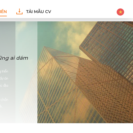
IỂN
TẢI MẪU CV
hững ai dám