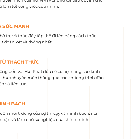
chuyên môn của họ, vì vậy chúng tôi trao quyền cho
và làm tốt công việc của mình.
À SỨC MẠNH
hỗ trợ và thúc đẩy tập thể đi lên bằng cách thức
sự đoàn kết và thống nhất.
 TỪ THÁCH THỨC
ộng đến với Hải Phát đều có cơ hội nâng cao kinh
 ​​thức chuyên môn thông qua các chương trình đào
n và liên tục.
MINH BẠCH
ến môi trường của sự tin cậy và minh bạch, nơi
nhận và làm chủ sự nghiệp của chính mình