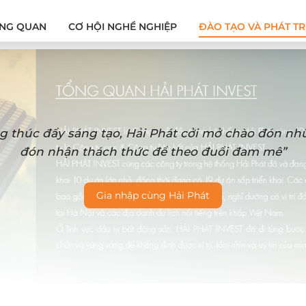
NG QUAN
CƠ HỘI NGHỀ NGHIỆP
ĐÀO TẠO VÀ PHÁT TR
g thúc đẩy sáng tạo, Hải Phát cởi mở chào đón n
đón nhận thách thức để theo đuổi đam mê”
Gia nhập cùng Hải Phát