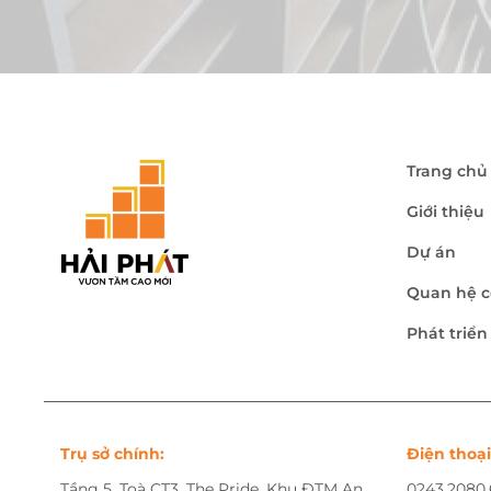
Trang chủ
Giới thiệu
Dự án
Quan hệ c
Phát triể
Trụ sở chính:
Điện thoại
Tầng 5, Toà CT3, The Pride, Khu ĐTM An
0243.2080