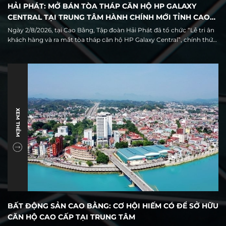
HẢI PHÁT: MỞ BÁN TÒA THÁP CĂN HỘ HP GALAXY
CENTRAL TẠI TRUNG TÂM HÀNH CHÍNH MỚI TỈNH CAO
BẰNG
Ngày 2/8/2026, tại Cao Bằng, Tập đoàn Hải Phát đã tổ chức “Lễ tri ân
khách hàng và ra mắt tòa tháp căn hộ HP Galaxy Central”, chính thức
giới thiệu ra thị trường 68 căn hộ thuộc tòa tháp cao tầng duy nhất
trong quần thể khu đô thị HP Galaxy Cao Bằng.
XEM THÊM
BẤT ĐỘNG SẢN CAO BẰNG: CƠ HỘI HIẾM CÓ ĐỂ SỞ HỮU
CĂN HỘ CAO CẤP TẠI TRUNG TÂM