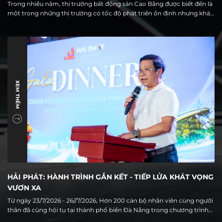
Trong nhiều năm, thị trường bất động sản Cao Bằng được biết đến là
một trong những thị trường có tốc độ phát triển ổn định nhưng khá
đặc thù, với nguồn cung chủ yếu tập trung ở đất nền và nhà phố. Tuy
nhiên, cùng với quá trình đô thị hóa, đầu tư hạ tầng và sự hình thành
của trung tâm hành chính mới, thị trường địa phương đang đứng
trước một giai đoạn chuyển mình đáng chú ý.
XEM THÊM
HẢI PHÁT: HÀNH TRÌNH GẮN KẾT - TIẾP LỬA KHÁT VỌNG
VƯƠN XA
Từ ngày 23/7/2026 - 26//7/2026, Hơn 200 cán bộ nhân viên cùng người
thân đã cùng hội tụ tại thành phố biển Đà Nẵng trong chương trình
Du lịch hè 2026 của Tập đoàn Hải Phát. Không chỉ là hoạt động nghỉ