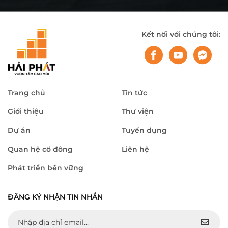
dưỡng thường niên, hành trình năm nay còn mang ý nghĩa đặc biệt
khi diễn ra trong thời điểm Hải Phát đang bước vào giai đoạn chuyển
mình mạnh mẽ, ghi nhận nhiều kết quả tích cực sau 6 tháng đầu
Kết nối với chúng tôi:
năm và chuẩn bị cho giai đoạn tăng tốc của những tháng cuối năm.
Trang chủ
Tin tức
Giới thiệu
Thư viện
Dự án
Tuyển dụng
Quan hệ cổ đông
Liên hệ
Phát triển bền vững
ĐĂNG KÝ NHẬN TIN NHẮN