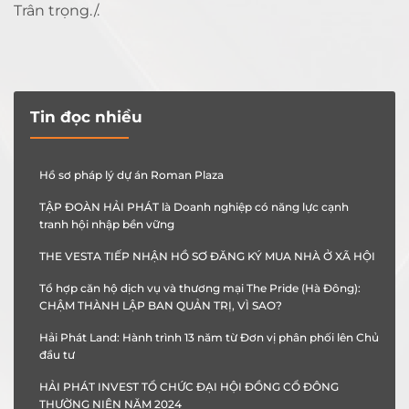
Trân trọng./.
Tin đọc nhiều
Hồ sơ pháp lý dự án Roman Plaza
TẬP ĐOÀN HẢI PHÁT là Doanh nghiệp có năng lực cạnh
tranh hội nhập bền vững
THE VESTA TIẾP NHẬN HỒ SƠ ĐĂNG KÝ MUA NHÀ Ở XÃ HỘI
Tổ hợp căn hộ dịch vụ và thương mại The Pride (Hà Đông):
CHẬM THÀNH LẬP BAN QUẢN TRỊ, VÌ SAO?
Hải Phát Land: Hành trình 13 năm từ Đơn vị phân phối lên Chủ
đầu tư
HẢI PHÁT INVEST TỔ CHỨC ĐẠI HỘI ĐỒNG CỔ ĐÔNG
THƯỜNG NIÊN NĂM 2024