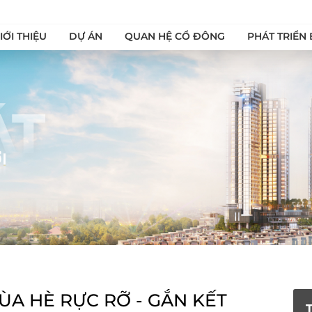
IỚI THIỆU
DỰ ÁN
QUAN HỆ CỔ ĐÔNG
PHÁT TRIỂN
ÙA HÈ RỰC RỠ - GẮN KẾT