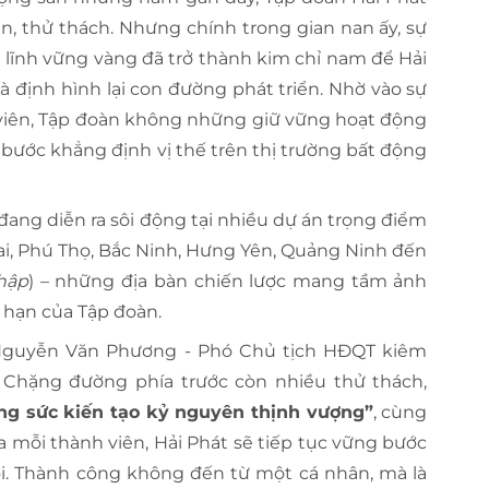
ăn, thử thách. Nhưng chính trong gian nan ấy, sự
n lĩnh vững vàng đã trở thành kim chỉ nam để Hải
và định hình lại con đường phát triển. Nhờ vào sự
 viên, Tập đoàn không những giữ vững hoạt động
ước khẳng định vị thế trên thị trường bất động
 đang diễn ra sôi động tại nhiều dự án trọng điểm
Cai, Phú Thọ, Bắc Ninh, Hưng Yên, Quảng Ninh đến
hập
) – những địa bàn chiến lược mang tầm ảnh
 hạn của Tập đoàn.
g Nguyễn Văn Phương - Phó Chủ tịch HĐQT kiêm
 Chặng đường phía trước còn nhiều thử thách,
g sức kiến tạo kỷ nguyên thịnh vượng”
, cùng
a mỗi thành viên, Hải Phát sẽ tiếp tục vững bước
. Thành công không đến từ một cá nhân, mà là