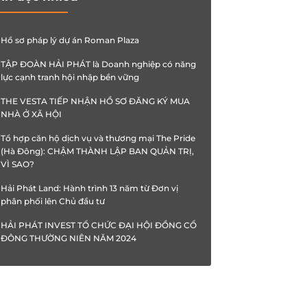
Hồ sơ pháp lý dự án Roman Plaza
TẬP ĐOÀN HẢI PHÁT là Doanh nghiệp có năng
lực cạnh tranh hội nhập bền vững
THE VESTA TIẾP NHẬN HỒ SƠ ĐĂNG KÝ MUA
NHÀ Ở XÃ HỘI
Tổ hợp căn hộ dịch vụ và thương mại The Pride
(Hà Đông): CHẬM THÀNH LẬP BAN QUẢN TRỊ,
VÌ SAO?
Hải Phát Land: Hành trình 13 năm từ Đơn vị
phân phối lên Chủ đầu tư
HẢI PHÁT INVEST TỔ CHỨC ĐẠI HỘI ĐỒNG CỔ
ĐÔNG THƯỜNG NIÊN NĂM 2024