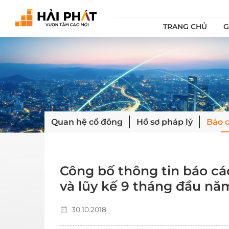
TRANG CHỦ
G
Quan hệ cổ đông
Hồ sơ pháp lý
Báo c
Công bố thông tin báo cáo
và lũy kế 9 tháng đầu năm
chênh lệch KQSXKD Quý 
30.10.2018