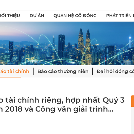
IỚI THIỆU
DỰ ÁN
QUAN HỆ CỔ ĐÔNG
PHÁT TRIỂN
áo tài chính
Báo cáo thường niên
Đại hội đồng c
 tài chính riêng, hợp nhất Quý 3
 2018 và Công văn giải trình
3 năm 2018