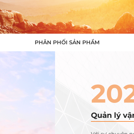
PHÂN PHỐI SẢN PHẨM
20
Quản lý vậ
Với sự chuyên ng