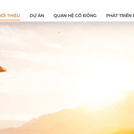
IỚI THIỆU
DỰ ÁN
QUAN HỆ CỔ ĐÔNG
PHÁT TRIỂN