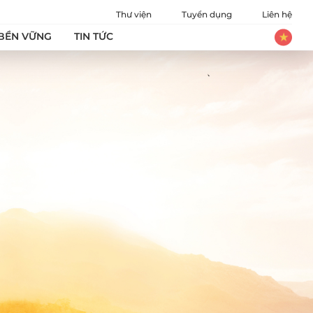
Thư viện
Tuyển dụng
Liên hệ
 BỀN VỮNG
TIN TỨC