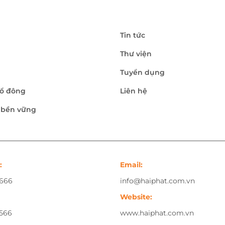
Tin tức
Thư viện
Tuyển dụng
ổ đông
Liên hệ
n bền vững
:
Email:
.666
info@haiphat.com.vn
Website:
.566
www.haiphat.com.vn