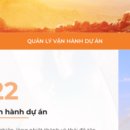
QUẢN LÝ VẬN HÀNH DỰ ÁN
22
n hành dự án
hiệp, lòng nhiệt thành và thái độ tận 