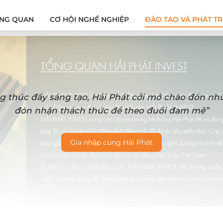
NG QUAN
CƠ HỘI NGHỀ NGHIỆP
ĐÀO TẠO VÀ PHÁT TR
g thúc đẩy sáng tạo, Hải Phát cởi mở chào đón n
đón nhận thách thức để theo đuổi đam mê”
Gia nhập cùng Hải Phát