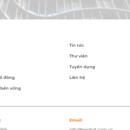
Tin tức
Thư viện
Tuyển dụng
ổ đông
Liên hệ
n bền vững
:
Email:
.666
info@haiphat.com.vn