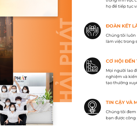
trong lĩnh vực 
họ để tiếp tục 
ĐOÀN KẾT L
Chúng tôi luôn 
làm việc trong 
CƠ HỘI ĐẾN
Mọi người lao đ
nghiệm và kiến
tạo thường xuyê
TIN CẬY VÀ 
Chúng tôi đem đ
bạn được công 