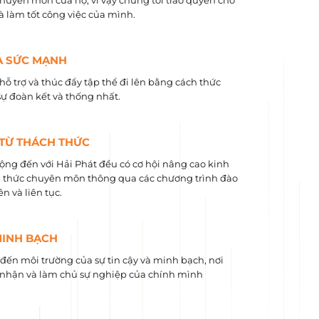
chuyên môn của họ, vì vậy chúng tôi trao quyền cho
và làm tốt công việc của mình.
À SỨC MẠNH
hỗ trợ và thúc đẩy tập thể đi lên bằng cách thức
sự đoàn kết và thống nhất.
 TỪ THÁCH THỨC
ộng đến với Hải Phát đều có cơ hội nâng cao kinh
 ​​thức chuyên môn thông qua các chương trình đào
n và liên tục.
MINH BẠCH
ến môi trường của sự tin cậy và minh bạch, nơi
nhận và làm chủ sự nghiệp của chính mình