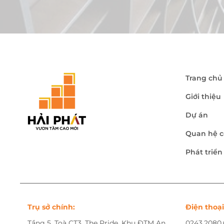
Trang chủ
Giới thiệu
Dự án
Quan hệ c
Phát triể
Trụ sở chính:
Điện thoại
Tầng 5, Toà CT3, The Pride, Khu ĐTM An
0243.2080