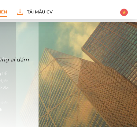
IỂN
TẢI MẪU CV
hững ai dám