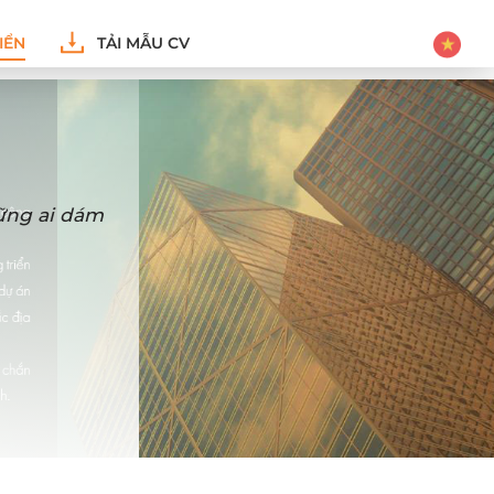
IỂN
TẢI MẪU CV
hững ai dám