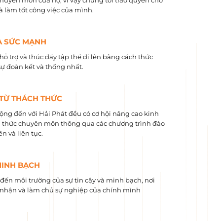
chuyên môn của họ, vì vậy chúng tôi trao quyền cho
và làm tốt công việc của mình.
À SỨC MẠNH
hỗ trợ và thúc đẩy tập thể đi lên bằng cách thức
sự đoàn kết và thống nhất.
 TỪ THÁCH THỨC
ộng đến với Hải Phát đều có cơ hội nâng cao kinh
 ​​thức chuyên môn thông qua các chương trình đào
n và liên tục.
MINH BẠCH
ến môi trường của sự tin cậy và minh bạch, nơi
nhận và làm chủ sự nghiệp của chính mình