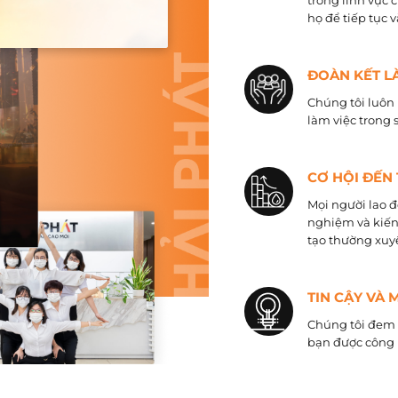
trong lĩnh vực 
họ để tiếp tục 
ĐOÀN KẾT L
Chúng tôi luôn 
làm việc trong 
CƠ HỘI ĐẾN
Mọi người lao đ
nghiệm và kiến
tạo thường xuyê
TIN CẬY VÀ 
Chúng tôi đem đ
bạn được công 