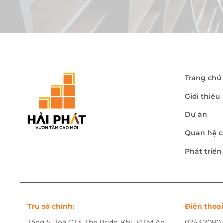
Trang chủ
Giới thiệu
Dự án
Quan hệ c
Phát triể
Trụ sở chính:
Điện thoại
Tầng 5, Toà CT3, The Pride, Khu ĐTM An
0243.2080