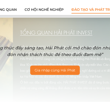
NG QUAN
CƠ HỘI NGHỀ NGHIỆP
ĐÀO TẠO VÀ PHÁT TR
g thúc đẩy sáng tạo, Hải Phát cởi mở chào đón n
đón nhận thách thức để theo đuổi đam mê”
Gia nhập cùng Hải Phát