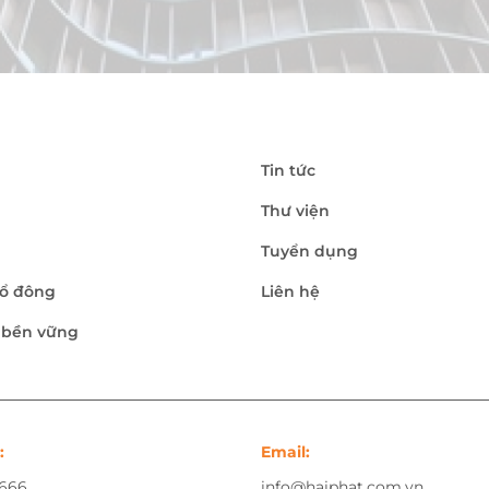
Tin tức
Thư viện
Tuyển dụng
ổ đông
Liên hệ
n bền vững
:
Email:
.666
info@haiphat.com.vn