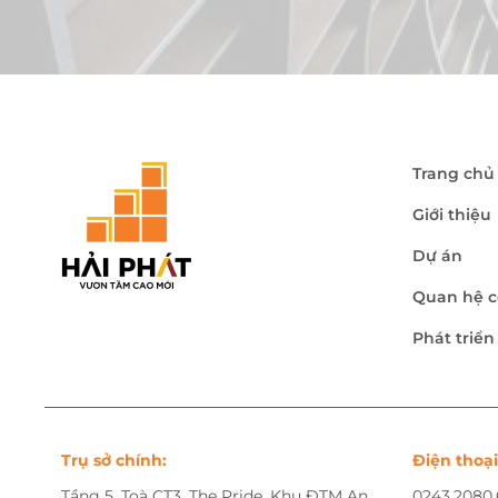
Trang chủ
Giới thiệu
Dự án
Quan hệ c
Phát triể
Trụ sở chính:
Điện thoại
Tầng 5, Toà CT3, The Pride, Khu ĐTM An
0243.2080