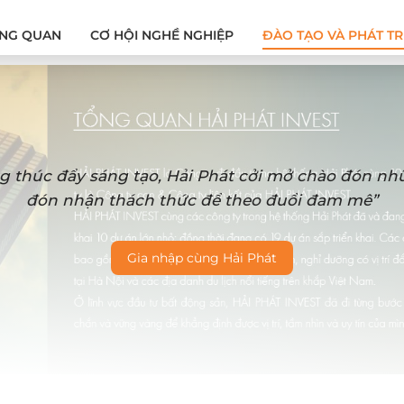
NG QUAN
CƠ HỘI NGHỀ NGHIỆP
ĐÀO TẠO VÀ PHÁT TR
g thúc đẩy sáng tạo, Hải Phát cởi mở chào đón n
đón nhận thách thức để theo đuổi đam mê”
Gia nhập cùng Hải Phát