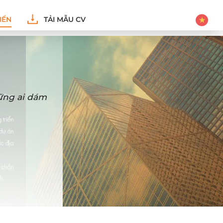
IỂN
TẢI MẪU CV
hững ai dám