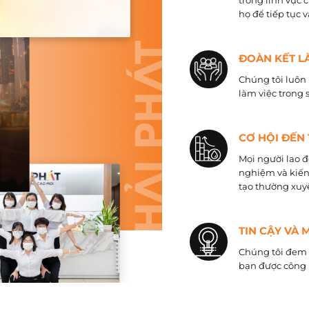
trong lĩnh vực 
họ để tiếp tục 
ĐOÀN KẾT L
Chúng tôi luôn 
làm việc trong 
CƠ HỘI ĐẾN
Mọi người lao đ
nghiệm và kiến
tạo thường xuyê
TIN CẬY VÀ 
Chúng tôi đem đ
bạn được công 