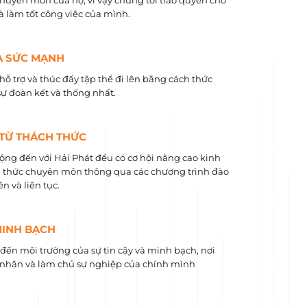
chuyên môn của họ, vì vậy chúng tôi trao quyền cho
và làm tốt công việc của mình.
À SỨC MẠNH
hỗ trợ và thúc đẩy tập thể đi lên bằng cách thức
sự đoàn kết và thống nhất.
 TỪ THÁCH THỨC
ộng đến với Hải Phát đều có cơ hội nâng cao kinh
 ​​thức chuyên môn thông qua các chương trình đào
n và liên tục.
MINH BẠCH
ến môi trường của sự tin cậy và minh bạch, nơi
nhận và làm chủ sự nghiệp của chính mình