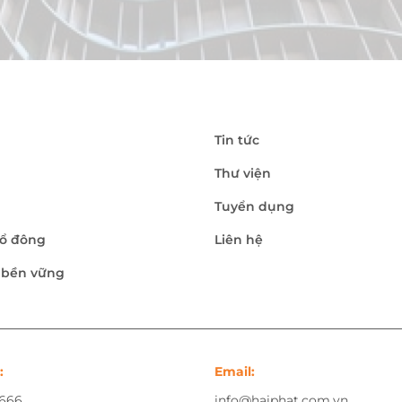
Tin tức
Thư viện
Tuyển dụng
ổ đông
Liên hệ
n bền vững
:
Email:
.666
info@haiphat.com.vn