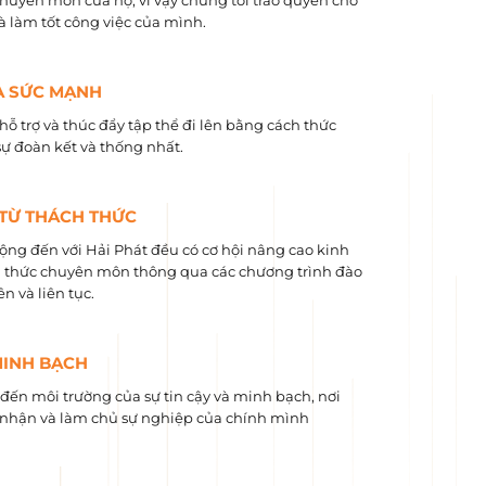
chuyên môn của họ, vì vậy chúng tôi trao quyền cho
và làm tốt công việc của mình.
À SỨC MẠNH
hỗ trợ và thúc đẩy tập thể đi lên bằng cách thức
sự đoàn kết và thống nhất.
 TỪ THÁCH THỨC
ộng đến với Hải Phát đều có cơ hội nâng cao kinh
 ​​thức chuyên môn thông qua các chương trình đào
n và liên tục.
MINH BẠCH
ến môi trường của sự tin cậy và minh bạch, nơi
nhận và làm chủ sự nghiệp của chính mình