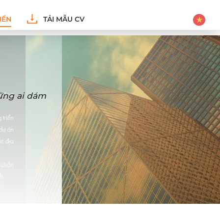
IỂN
TẢI MẪU CV
hững ai dám