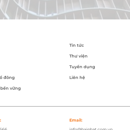
Tin tức
Thư viện
Tuyển dụng
ổ đông
Liên hệ
n bền vững
:
Email:
.666
info@haiphat.com.vn