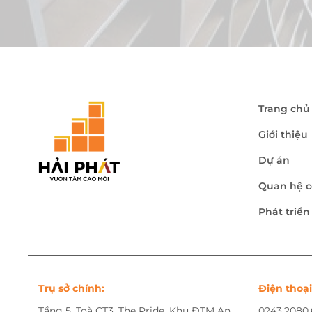
Trang chủ
Giới thiệu
Dự án
Quan hệ c
Phát triể
Trụ sở chính:
Điện thoại
Tầng 5, Toà CT3, The Pride, Khu ĐTM An
0243.2080