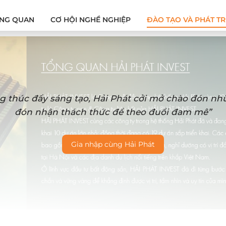
NG QUAN
CƠ HỘI NGHỀ NGHIỆP
ĐÀO TẠO VÀ PHÁT TR
g thúc đẩy sáng tạo, Hải Phát cởi mở chào đón n
đón nhận thách thức để theo đuổi đam mê”
Gia nhập cùng Hải Phát