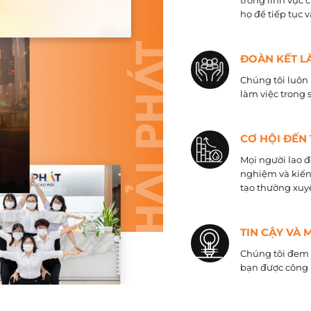
trong lĩnh vực 
họ để tiếp tục 
ĐOÀN KẾT L
Chúng tôi luôn 
làm việc trong 
CƠ HỘI ĐẾN
Mọi người lao đ
nghiệm và kiến
tạo thường xuyê
TIN CẬY VÀ 
Chúng tôi đem đ
bạn được công 