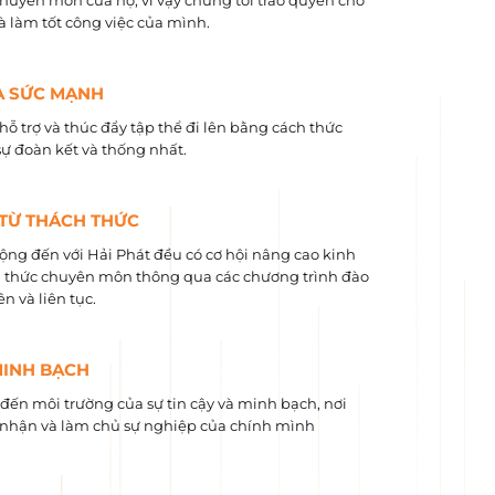
chuyên môn của họ, vì vậy chúng tôi trao quyền cho
và làm tốt công việc của mình.
À SỨC MẠNH
hỗ trợ và thúc đẩy tập thể đi lên bằng cách thức
sự đoàn kết và thống nhất.
 TỪ THÁCH THỨC
ộng đến với Hải Phát đều có cơ hội nâng cao kinh
 ​​thức chuyên môn thông qua các chương trình đào
n và liên tục.
MINH BẠCH
ến môi trường của sự tin cậy và minh bạch, nơi
nhận và làm chủ sự nghiệp của chính mình