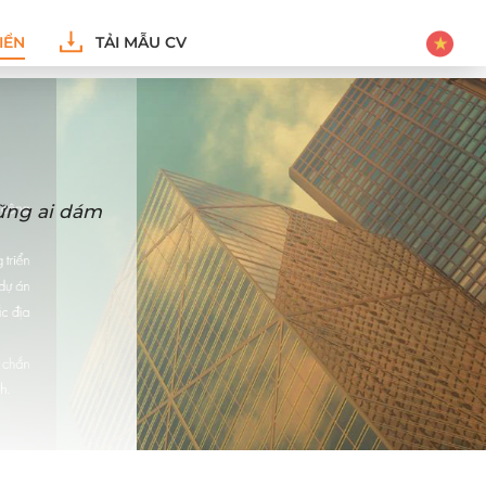
IỂN
TẢI MẪU CV
hững ai dám