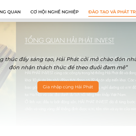
NG QUAN
CƠ HỘI NGHỀ NGHIỆP
ĐÀO TẠO VÀ PHÁT TR
g thúc đẩy sáng tạo, Hải Phát cởi mở chào đón n
đón nhận thách thức để theo đuổi đam mê”
Gia nhập cùng Hải Phát