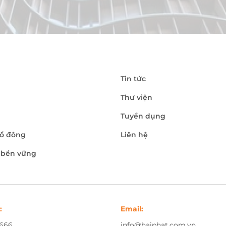
Tin tức
Thư viện
Tuyển dụng
ổ đông
Liên hệ
n bền vững
:
Email:
.666
info@haiphat.com.vn