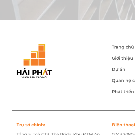
Trang chủ
Giới thiệu
Dự án
Quan hệ c
Phát triể
Trụ sở chính:
Điện thoại
Tầng 5, Toà CT3, The Pride, Khu ĐTM An
0243.2080