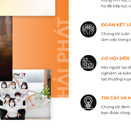
trong lĩnh vực 
họ để tiếp tục 
ĐOÀN KẾT L
Chúng tôi luôn 
làm việc trong 
CƠ HỘI ĐẾN
Mọi người lao đ
nghiệm và kiến
tạo thường xuyê
TIN CẬY VÀ 
Chúng tôi đem đ
bạn được công 