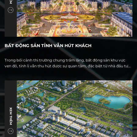
BẤT ĐỘNG SẢN TỈNH VẪN HÚT KHÁCH
Trong bối cảnh thị trường chung trầm lắng, bất động sản khu vực
ven đô, tỉnh lị vẫn thu hút được sự quan tâm, đặc biệt từ nhà đầu tư
Hà Nội, qua đó giữ vai trò “hoạt náo viên” cho thị trường địa ốc.
XEM THÊM