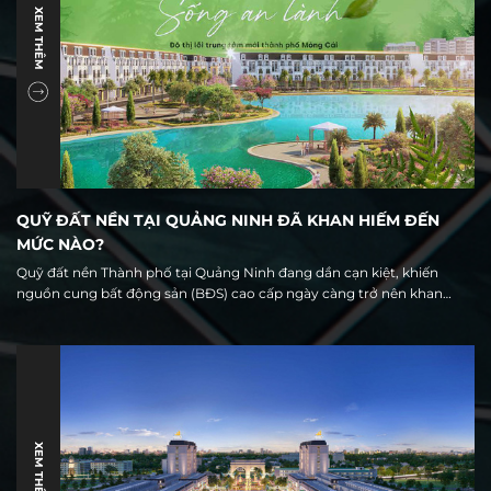
XEM THÊM
QUỸ ĐẤT NỀN TẠI QUẢNG NINH ĐÃ KHAN HIẾM ĐẾN
MỨC NÀO?
Quỹ đất nền Thành phố tại Quảng Ninh đang dần cạn kiệt, khiến
nguồn cung bất động sản (BĐS) cao cấp ngày càng trở nên khan
hiếm. Trong khi đó, nhu cầu sở hữu nhà ở phân khúc này vẫn không
hề giảm nhiệt.
XEM THÊM