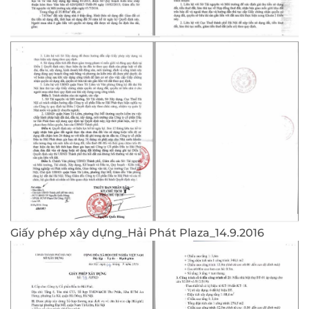
Giấy phép xây dựng_Hải Phát Plaza_14.9.2016