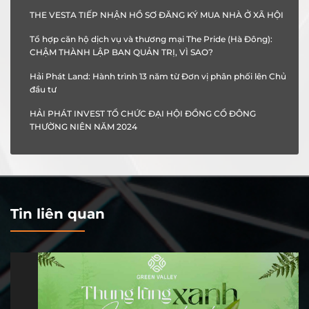
THE VESTA TIẾP NHẬN HỒ SƠ ĐĂNG KÝ MUA NHÀ Ở XÃ HỘI
Tổ hợp căn hộ dịch vụ và thương mại The Pride (Hà Đông):
CHẬM THÀNH LẬP BAN QUẢN TRỊ, VÌ SAO?
Hải Phát Land: Hành trình 13 năm từ Đơn vị phân phối lên Chủ
đầu tư
HẢI PHÁT INVEST TỔ CHỨC ĐẠI HỘI ĐỒNG CỔ ĐÔNG
THƯỜNG NIÊN NĂM 2024
Tin liên quan