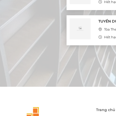
Hết hạ
TUYỂN D
Tòa Th
Hết hạ
Trang chủ