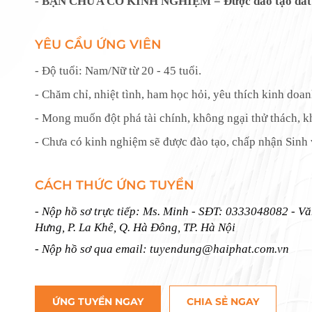
-
BẠN CHƯA CÓ KINH NGHIỆM = Được đào tạo dắt ta
YÊU CẦU ỨNG VIÊN
- Độ tuổi: Nam/Nữ từ 20 - 45 tuổi.
- Chăm chỉ, nhiệt tình, ham học hỏi, yêu thích kinh doa
- Mong muốn đột phá tài chính, không ngại thử thách, k
- Chưa có kinh nghiệm sẽ được đào tạo, chấp nhận Sinh v
CÁCH THỨC ỨNG TUYỂN
- Nộp hồ sơ trực tiếp: Ms. Minh - SĐT: 0333048082 - V
Hưng, P. La Khê, Q. Hà Đông, TP. Hà Nội
- Nộp hồ sơ qua email: tuyendung@haiphat.com.vn
ỨNG TUYỂN NGAY
CHIA SẺ NGAY