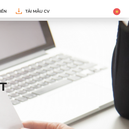
IỂN
TẢI MẪU CV
T