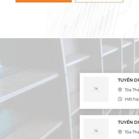
TUYỂN D
Tòa Th
Hết hạ
TUYỂN D
Tòa Th