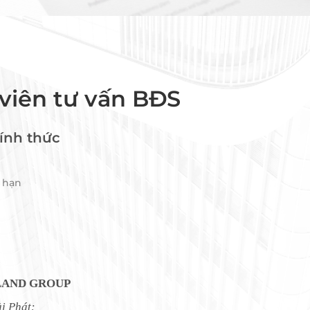
viên tư vấn BĐS
ính thức
 hạn
LAND
GROUP
i Phát: