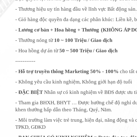
- Thương hiệu uy tín hàng
đầu
về lĩnh vực Bất động sản.
- Giỏ hàng độc quyền đa dạng các phân khúc: Liền kề, bi
-
Lương cơ bản
+ Hoa hồng + Thưởng
(
KHÔNG ÁP D
- Thưởng nóng từ
10 ~ 100 Triệu / Giao dịch
- Hoa hồng dự án từ
50 ~ 500 Triệu / Giao dịch
-----------
-
Hỗ trợ truyền thông Marketing 50
% -
100%
cho tất 
- Không yêu cầu kinh nghiệm, Không giới hạn độ tuổi
-
ĐẶC BIỆT
Nhân sự có kinh nghiệm về BĐS được ưu tiê
- Tham gia BHXH, BHYT … Được hưởng chế độ nghỉ dưỡn
khen thưởng hấp dẫn theo Tháng, Quý, Năm.
- Môi trường làm việc trẻ trung, hiện đại, năng động và 
TPKD, GĐKD