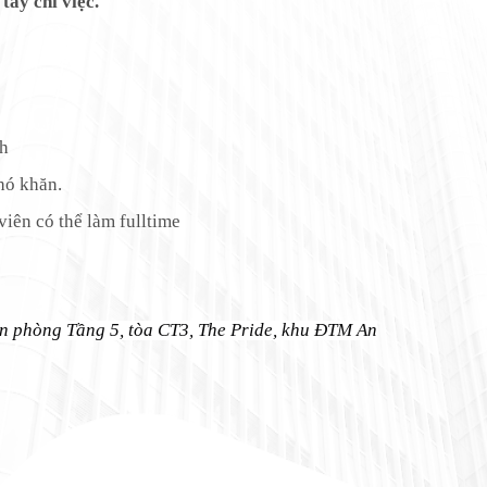
y chỉ việc.
nh
hó khăn.
iên có thể làm fulltime
ăn phòng Tầng 5, tòa CT3, The Pride, khu ĐTM An