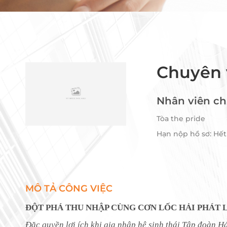
Chuyên 
Nhân viên ch
Tòa the pride
Hạn nộp hồ sơ: Hết
MÔ TẢ CÔNG VIỆC
ĐỘT PHÁ THU NHẬP CÙNG CƠN LỐC HẢI PHÁT 
Đặc quyền lợi ích khi gia nhập
hệ sinh thái Tập đoàn
Hả