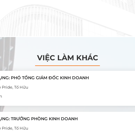
VIỆC LÀM KHÁC
ỤNG: PHÓ TỔNG GIÁM ĐỐC KINH DOANH
e Pride, Tố Hữu
n
ỤNG: TRƯỞNG PHÒNG KINH DOANH
e Pride, Tố Hữu