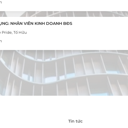
n
ỤNG: NHÂN VIÊN KINH DOANH BĐS
e Pride, Tố Hữu
n
Tin tức