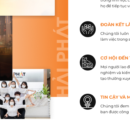
trong lĩnh vực 
họ để tiếp tục 
ĐOÀN KẾT L
Chúng tôi luôn 
làm việc trong 
CƠ HỘI ĐẾN
Mọi người lao đ
nghiệm và kiến
tạo thường xuyê
TIN CẬY VÀ 
Chúng tôi đem đ
bạn được công 