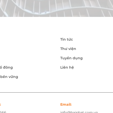
Tin tức
Thư viện
Tuyển dụng
ổ đông
Liên hệ
n bền vững
:
Email:
.666
info@haiphat.com.vn