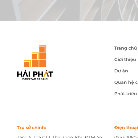
Trang chủ
Giới thiệu
Dự án
Quan hệ c
Phát triể
Trụ sở chính:
Điện thoại
Tầng 5, Toà CT3, The Pride, Khu ĐTM An
0243.2080