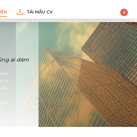
IỂN
TẢI MẪU CV
hững ai dám