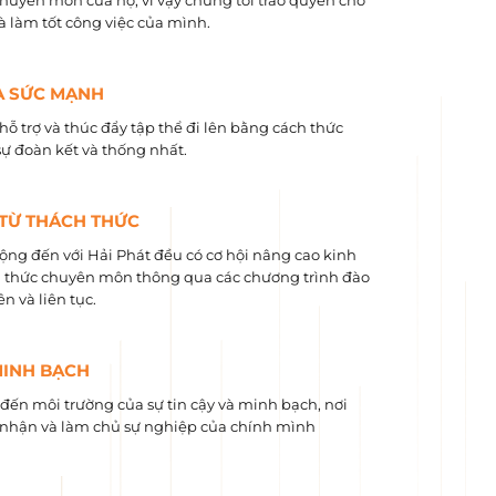
chuyên môn của họ, vì vậy chúng tôi trao quyền cho
và làm tốt công việc của mình.
À SỨC MẠNH
hỗ trợ và thúc đẩy tập thể đi lên bằng cách thức
sự đoàn kết và thống nhất.
 TỪ THÁCH THỨC
ộng đến với Hải Phát đều có cơ hội nâng cao kinh
 ​​thức chuyên môn thông qua các chương trình đào
n và liên tục.
MINH BẠCH
ến môi trường của sự tin cậy và minh bạch, nơi
nhận và làm chủ sự nghiệp của chính mình