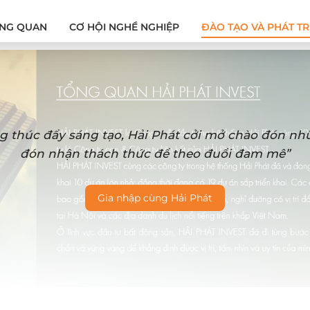
NG QUAN
CƠ HỘI NGHỀ NGHIỆP
ĐÀO TẠO VÀ PHÁT TR
g thúc đẩy sáng tạo, Hải Phát cởi mở chào đón n
đón nhận thách thức để theo đuổi đam mê”
Gia nhập cùng Hải Phát